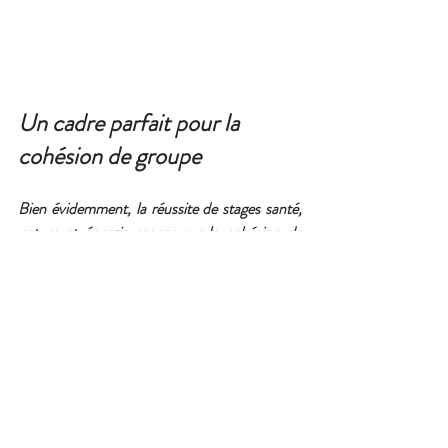
Un cadre parfait pour la 
cohésion de groupe
Bien évidemment, la réussite de stages santé, 
nature et énergie repose sur la cohésion de 
groupe. Les 
chalets de la Marcairie
 se prêtent 
parfaitement aux activités de groupe. En effet, 
ils proposent des volumes spacieux et  
confortables tant pour le logement de vos 
participants  que pour les séances de travail. Le 
soir venu, vous pourrez bénéficier dans votre 
chalet avec Spa privatif d’une cuisine 
aménagée et d’un espace de vie avec  coin 